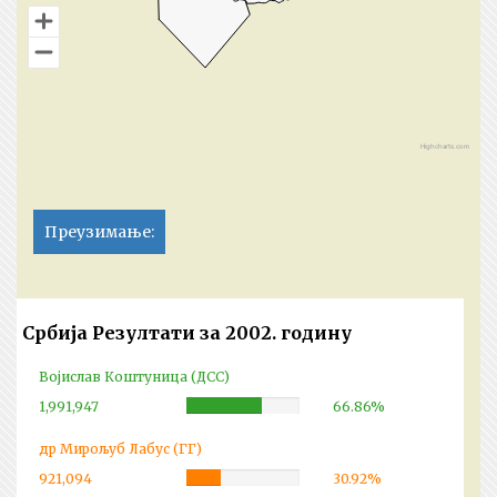
Highcharts.com
Преузимање:
Србија Резултати за 2002. годину
Војислав Коштуница (ДСС)
1,991,947
Complete
66.86%
др Мирољуб Лабус (ГГ)
921,094
Complete
30.92%