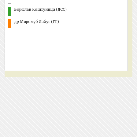
Војислав Коштуница (ДСС)
др Мирољуб Лабус (ГГ)