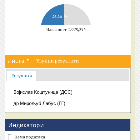
45.46
%
Излазност:
2,979,254
Листа
▾
Укупни резултати
Резултати
Војислав Коштуница (ДСС)
др Мирољуб Лабус (ГГ)
Индикатори
Нема података