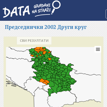
Председнички
2002
Други круг
СВИ РЕЗУЛТАТИ
Series 1