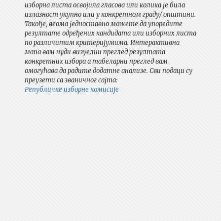
изборна листа освојила гласова или колика је била
излазност укупно или у конкретном граду/ општини.
Такође, веома једноставно можете да упоредите
резултате одређених кандидата или изборних листа
по различитим критеријумима. Интерактивна
мапа вам нуди визуелни преглед резултата
конкретних избора а табеларни преглед вам
омогућава да радите додатне анализе. Сви подаци су
преузети са званичног сајта:
Републичке изборне комисије