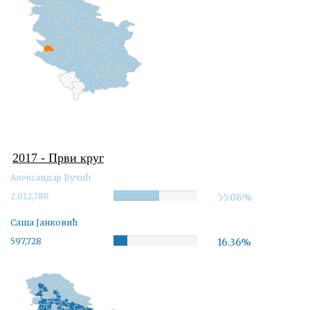
2017 - Први круг
Александар Вучић
2,012,788
Complete
55.08%
Саша Јанковић
597,728
Complete
16.36%