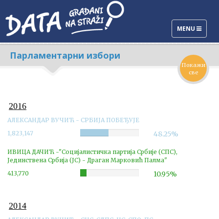
TOGGLE
MENU
NAVIGATION
Парламентарни избори
Покажи
све
2016
АЛЕКСАНДАР ВУЧИЋ - СРБИЈА ПОБЕЂУЈЕ
1,823,147
Complete
48.25%
ИВИЦА ДАЧИЋ -"Социјалистичка партија Србије (СПС),
Јединствена Србија (ЈС) - Драган Марковић Палма"
413,770
Complete
10.95%
2014