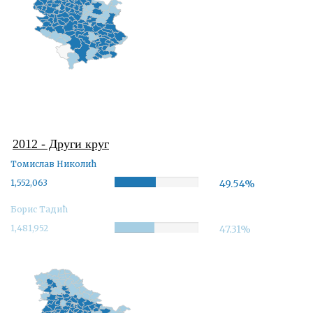
2012 - Други круг
Томислав Николић
1,552,063
Complete
49.54%
Борис Тадић
1,481,952
Complete
47.31%