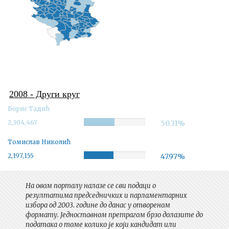
2008 - Други круг
Борис Тадић
2,304,467
Complete
50.31%
Томислав Николић
2,197,155
Complete
47.97%
На овом порталу налазе се сви подаци о
резултатима председничких и парламентарних
избора од 2003. године до данас у отвореном
формату. Једноставном претрагом брзо долазите до
података о томе колико је који кандидат или