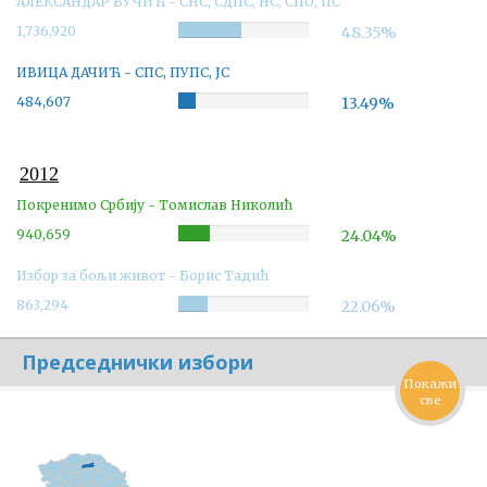
АЛЕКСАНДАР ВУЧИЋ - СНС, СДПС, НС, СПО, ПС
1,736,920
Complete
48.35%
ИВИЦА ДАЧИЋ - СПС, ПУПС, ЈС
484,607
Complete
13.49%
2012
Покренимо Србију - Томислав Николић
940,659
Complete
24.04%
Избор за бољи живот - Борис Тадић
863,294
Complete
22.06%
Председнички избори
Покажи
све